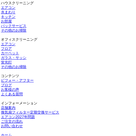
ハウスクリーニング
エアコン
水まわり
キッチン
お部屋
パックサービス
その他のお掃除
オフィスクリーニング
エアコン
フロア
カーペット
ガラス・サッシ
蛍光灯
その他のお掃除
コンテンツ
ビフォー・アフター
ブログ
お客様の声
よくある質問
インフォーメーション
店舗案内
換気扇フィルター定期交換サービス
エアコン2027年問題
ご注文の流れ
お問い合わせ
ホーム