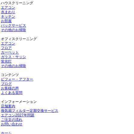
ハウスクリーニング
エアコン
水まわり
キッチン
お部屋
パックサービス
その他のお掃除
オフィスクリーニング
エアコン
フロア
カーペット
ガラス・サッシ
蛍光灯
その他のお掃除
コンテンツ
ビフォー・アフター
ブログ
お客様の声
よくある質問
インフォーメーション
店舗案内
換気扇フィルター定期交換サービス
エアコン2027年問題
ご注文の流れ
お問い合わせ
ホーム