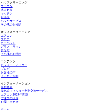
ハウスクリーニング
エアコン
水まわり
キッチン
お部屋
パックサービス
その他のお掃除
オフィスクリーニング
エアコン
フロア
カーペット
ガラス・サッシ
蛍光灯
その他のお掃除
コンテンツ
ビフォー・アフター
ブログ
お客様の声
よくある質問
インフォーメーション
店舗案内
換気扇フィルター定期交換サービス
エアコン2027年問題
ご注文の流れ
お問い合わせ
ホーム