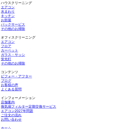
ハウスクリーニング
エアコン
水まわり
キッチン
お部屋
パックサービス
その他のお掃除
オフィスクリーニング
エアコン
フロア
カーペット
ガラス・サッシ
蛍光灯
その他のお掃除
コンテンツ
ビフォー・アフター
ブログ
お客様の声
よくある質問
インフォーメーション
店舗案内
換気扇フィルター定期交換サービス
エアコン2027年問題
ご注文の流れ
お問い合わせ
ホーム