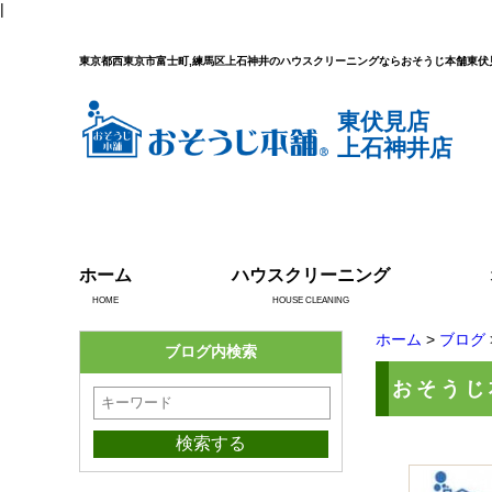
|
東京都西東京市富士町,練馬区上石神井のハウスクリーニングならおそうじ本舗東伏
東伏見店
上石神井店
ホーム
ハウスクリーニング
HOME
HOUSE CLEANING
ホーム
>
ブログ
ブログ内検索
おそうじ