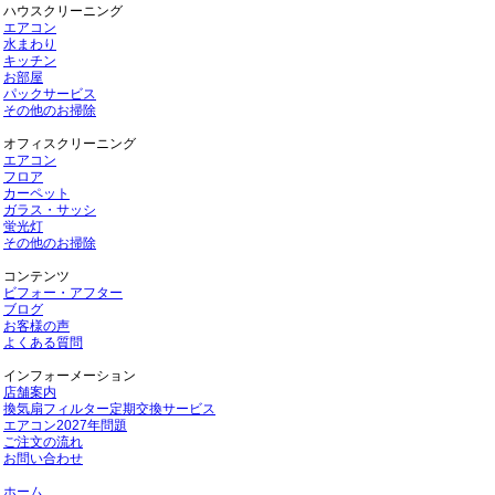
ハウスクリーニング
エアコン
水まわり
キッチン
お部屋
パックサービス
その他のお掃除
オフィスクリーニング
エアコン
フロア
カーペット
ガラス・サッシ
蛍光灯
その他のお掃除
コンテンツ
ビフォー・アフター
ブログ
お客様の声
よくある質問
インフォーメーション
店舗案内
換気扇フィルター定期交換サービス
エアコン2027年問題
ご注文の流れ
お問い合わせ
ホーム