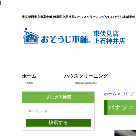
|
東京都西東京市富士町,練馬区上石神井のハウスクリーニングならおそうじ本舗東伏
東伏見店
上石神井店
ホーム
ハウスクリーニング
HOME
HOUSE CLEANING
ホーム
>
ブログ
ブログ内検索
パナソニ