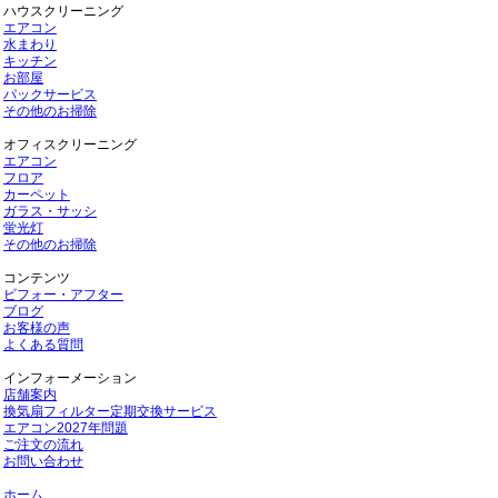
ハウスクリーニング
エアコン
水まわり
キッチン
お部屋
パックサービス
その他のお掃除
オフィスクリーニング
エアコン
フロア
カーペット
ガラス・サッシ
蛍光灯
その他のお掃除
コンテンツ
ビフォー・アフター
ブログ
お客様の声
よくある質問
インフォーメーション
店舗案内
換気扇フィルター定期交換サービス
エアコン2027年問題
ご注文の流れ
お問い合わせ
ホーム